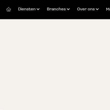
Diensten
Branches
Over ons
M
Fulfilment
Zorgtechnologie
Het team
Valued added services
Telefonie & Internet
SmartXS
Technical services
Webshop services
Cases
Reverse logistics
Werken bij
Productdistributie
Duurzaamheid