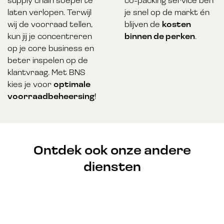
supply chain soepel te
co-packing service ben
laten verlopen. Terwijl
je snel op de markt én
wij de voorraad tellen,
blijven de
kosten
kun jij je concentreren
binnen de perken
.
op je core business en
beter inspelen op de
klantvraag. Met BNS
kies je voor
optimale
voorraadbeheersing
!
Ontdek ook onze andere
diensten