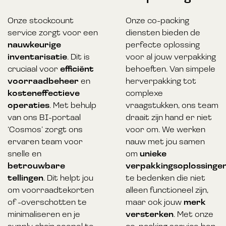
Onze stockcount
Onze co-packing
service zorgt voor een
diensten bieden de
nauwkeurige
perfecte oplossing
inventarisatie
. Dit is
voor al jouw verpakking
cruciaal voor
efficiënt
behoeften. Van simpele
voorraadbeheer
en
herverpakking tot
kosteneffectieve
complexe
operaties
. Met behulp
vraagstukken, ons team
van ons BI-portaal
draait zijn hand er niet
‘Cosmos’ zorgt ons
voor om. We werken
ervaren team voor
nauw met jou samen
snelle en
om
unieke
betrouwbare
verpakkingsoplossinge
tellingen
. Dit helpt jou
te bedenken die niet
om voorraadtekorten
alleen functioneel zijn,
of -overschotten te
maar ook jouw
merk
minimaliseren en je
versterken
. Met onze