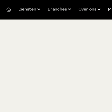
Diensten
Branches
Over ons
M
Fulfilment
Zorgtechnologie
Het team
Valued added services
Telefonie & Internet
SmartXS
Technical services
Webshop services
Cases
Reverse logistics
Werken bij
Productdistributie
Duurzaamheid